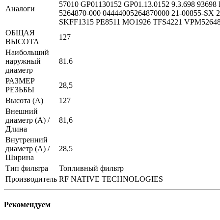
57010 GP01130152 GP01.13.0152 9.3.698 9369
Аналоги
5264870-000 04444005264870000 21-00855-SX
SKFF1315 PE8511 MO1926 TFS4221 VPM52648
ОБЩАЯ
127
ВЫСОТА
Наибольший
наружный
81.6
диаметр
РАЗМЕР
28,5
РЕЗЬБЫ
Высота (А)
127
Внешний
диаметр (А) /
81,6
Длина
Внутренний
диаметр (А) /
28,5
Ширина
Тип фильтра
Топливный фильтр
Производитель
RF NATIVE TECHNOLOGIES
Рекомендуем