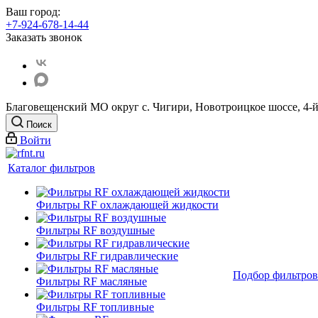
Ваш город:
+7-924-678-14-44‬
Заказать звонок
Благовещенский МО округ с. Чигири, Новотроицкое шоссе, 4-й
Поиск
Войти
Каталог фильтров
Фильтры RF охлаждающей жидкости
Фильтры RF воздушные
Фильтры RF гидравлические
Подбор фильтров
Фильтры RF масляные
Фильтры RF топливные