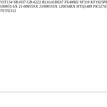
8 FOT134 SR1037 GB-6222 RL6141BE67 FE40002 SF319 KF1925PR
 2100855-SX 21-00855SX 2100855SX 120034RX HTQ1489 FK52747
70 FI2112