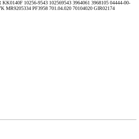
 KK0140F 10256-9543 102569543 3964061 3968105 04444-00-
K MR9205334 PF3958 701.04.020 70104020 GIR02174