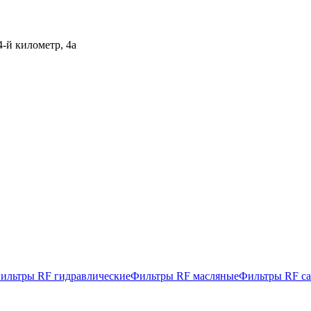
-й километр, 4а
ильтры RF гидравлические
Фильтры RF масляные
Фильтры RF с