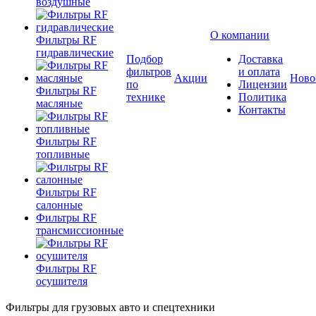
воздушные
О компании
Фильтры RF
гидравлические
Подбор
Доставка
фильтров
и оплата
Акции
Ново
по
Лицензии
Фильтры RF
технике
Политика
масляные
Контакты
Фильтры RF
топливные
Фильтры RF
салонные
Фильтры RF
трансмиссионные
Фильтры RF
осушителя
Фильтры для грузовых авто и спецтехники