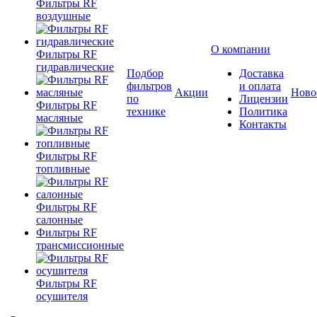
Фильтры RF
воздушные
О компании
Фильтры RF
гидравлические
Подбор
Доставка
фильтров
и оплата
Акции
Ново
по
Лицензии
Фильтры RF
технике
Политика
масляные
Контакты
Фильтры RF
топливные
Фильтры RF
салонные
Фильтры RF
трансмиссионные
Фильтры RF
осушителя