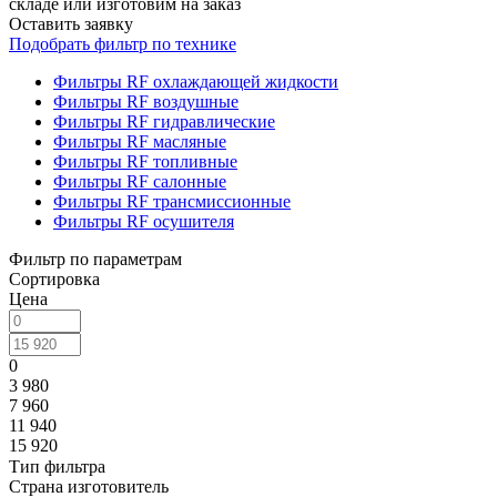
складе или изготовим на заказ
Оставить заявку
Подобрать фильтр по технике
Фильтры RF охлаждающей жидкости
Фильтры RF воздушные
Фильтры RF гидравлические
Фильтры RF масляные
Фильтры RF топливные
Фильтры RF салонные
Фильтры RF трансмиссионные
Фильтры RF осушителя
Фильтр по параметрам
Сортировка
Цена
0
3 980
7 960
11 940
15 920
Тип фильтра
Страна изготовитель