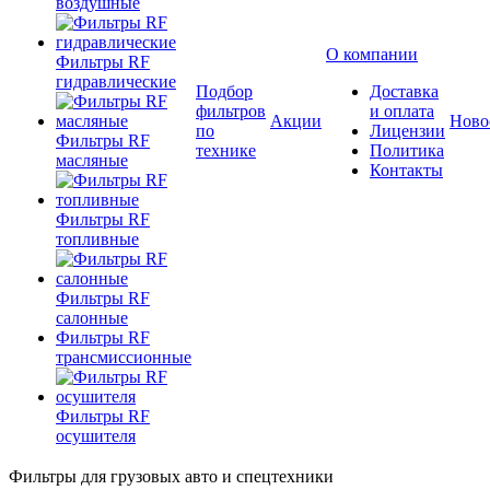
воздушные
О компании
Фильтры RF
гидравлические
Подбор
Доставка
фильтров
и оплата
Акции
Ново
по
Лицензии
Фильтры RF
технике
Политика
масляные
Контакты
Фильтры RF
топливные
Фильтры RF
салонные
Фильтры RF
трансмиссионные
Фильтры RF
осушителя
Фильтры для грузовых авто и спецтехники