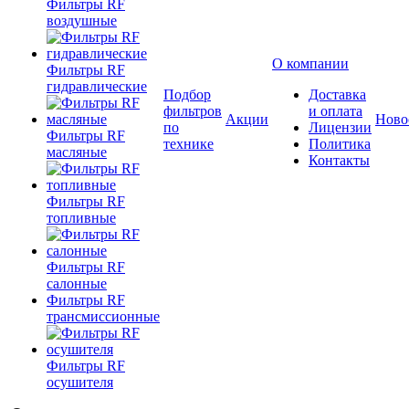
Фильтры RF
воздушные
О компании
Фильтры RF
гидравлические
Подбор
Доставка
фильтров
и оплата
Акции
Ново
по
Лицензии
Фильтры RF
технике
Политика
масляные
Контакты
Фильтры RF
топливные
Фильтры RF
салонные
Фильтры RF
трансмиссионные
Фильтры RF
осушителя