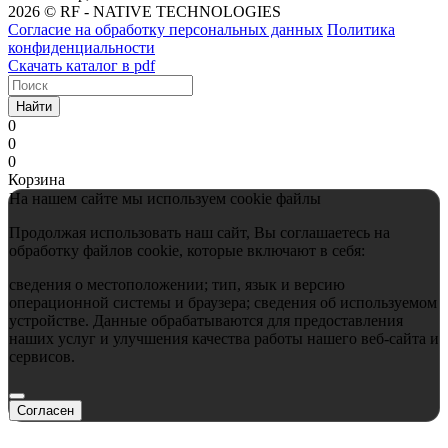
2026 © RF - NATIVE TECHNOLOGIES
Согласие на обработку персональных данных
Политика
конфиденциальности
Скачать каталог в pdf
Найти
0
0
0
Корзина
На нашем сайте мы используем cookie файлы
Продолжая использовать наш сайт, Вы соглашаетесь на
обработку файлов cookie, которые включают в себя:
сведения о местоположении; тип, язык и версию
операционной системы и браузера; сведения об используемом
устройстве. Данные обрабатываются для предоставления
наших услуг и улучшения качества работы нашего веб-сайта и
сервисов.
Согласен