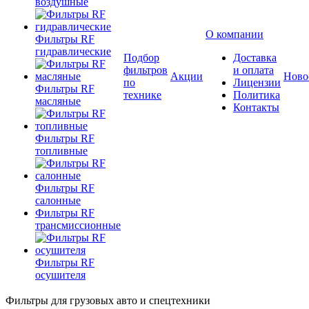
воздушные
О компании
Фильтры RF
гидравлические
Подбор
Доставка
фильтров
и оплата
Акции
Ново
по
Лицензии
Фильтры RF
технике
Политика
масляные
Контакты
Фильтры RF
топливные
Фильтры RF
салонные
Фильтры RF
трансмиссионные
Фильтры RF
осушителя
Фильтры для грузовых авто и спецтехники