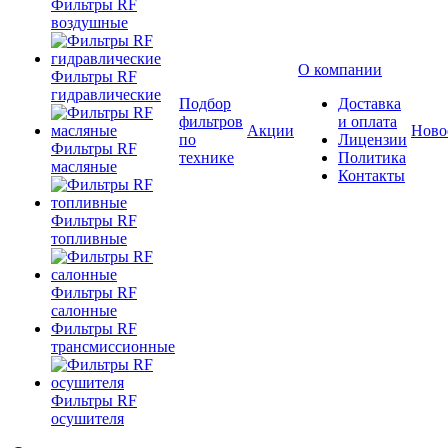
Фильтры RF
воздушные
О компании
Фильтры RF
гидравлические
Подбор
Доставка
фильтров
и оплата
Акции
Ново
по
Лицензии
Фильтры RF
технике
Политика
масляные
Контакты
Фильтры RF
топливные
Фильтры RF
салонные
Фильтры RF
трансмиссионные
Фильтры RF
осушителя