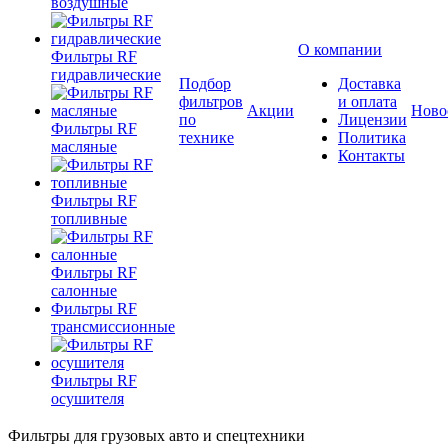
воздушные
О компании
Фильтры RF
гидравлические
Подбор
Доставка
фильтров
и оплата
Акции
Ново
по
Лицензии
Фильтры RF
технике
Политика
масляные
Контакты
Фильтры RF
топливные
Фильтры RF
салонные
Фильтры RF
трансмиссионные
Фильтры RF
осушителя
Фильтры для грузовых авто и спецтехники