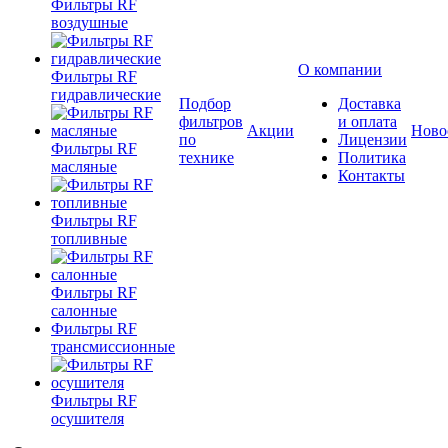
Фильтры RF
воздушные
О компании
Фильтры RF
гидравлические
Подбор
Доставка
фильтров
и оплата
Акции
Ново
по
Лицензии
Фильтры RF
технике
Политика
масляные
Контакты
Фильтры RF
топливные
Фильтры RF
салонные
Фильтры RF
трансмиссионные
Фильтры RF
осушителя