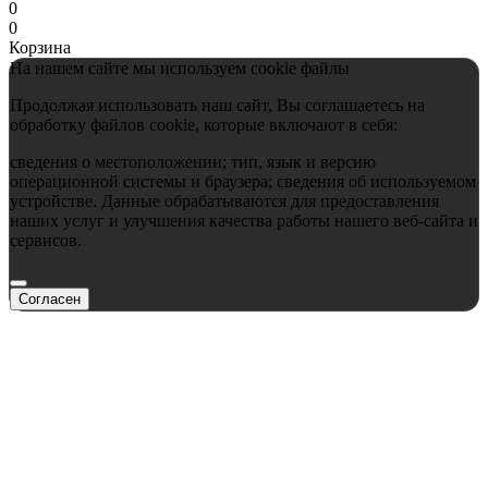
0
0
Корзина
На нашем сайте мы используем cookie файлы
Продолжая использовать наш сайт, Вы соглашаетесь на
обработку файлов cookie, которые включают в себя:
сведения о местоположении; тип, язык и версию
операционной системы и браузера; сведения об используемом
устройстве. Данные обрабатываются для предоставления
наших услуг и улучшения качества работы нашего веб-сайта и
сервисов.
Согласен