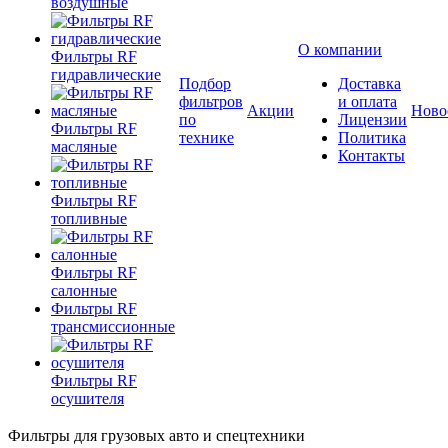
воздушные
О компании
Фильтры RF
гидравлические
Подбор
Доставка
фильтров
и оплата
Акции
Ново
по
Лицензии
Фильтры RF
технике
Политика
масляные
Контакты
Фильтры RF
топливные
Фильтры RF
салонные
Фильтры RF
трансмиссионные
Фильтры RF
осушителя
Фильтры для грузовых авто и спецтехники