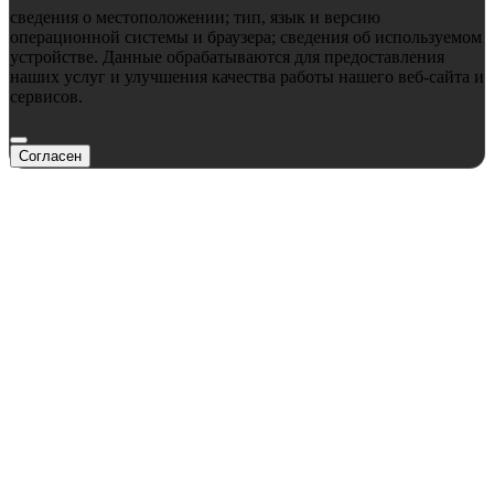
сведения о местоположении; тип, язык и версию
операционной системы и браузера; сведения об используемом
устройстве. Данные обрабатываются для предоставления
наших услуг и улучшения качества работы нашего веб-сайта и
сервисов.
Согласен