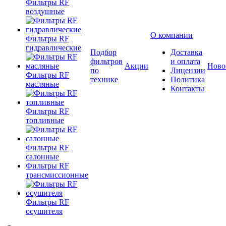
Фильтры RF
воздушные
О компании
Фильтры RF
гидравлические
Подбор
Доставка
фильтров
и оплата
Акции
Ново
по
Лицензии
Фильтры RF
технике
Политика
масляные
Контакты
Фильтры RF
топливные
Фильтры RF
салонные
Фильтры RF
трансмиссионные
Фильтры RF
осушителя