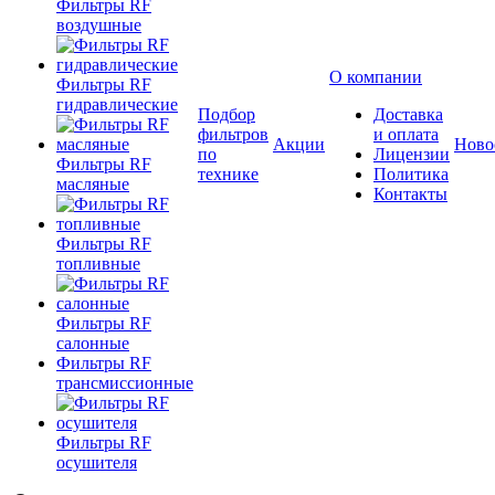
Фильтры RF
воздушные
О компании
Фильтры RF
гидравлические
Подбор
Доставка
фильтров
и оплата
Акции
Ново
по
Лицензии
Фильтры RF
технике
Политика
масляные
Контакты
Фильтры RF
топливные
Фильтры RF
салонные
Фильтры RF
трансмиссионные
Фильтры RF
осушителя