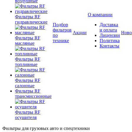
воздушные
О компании
Фильтры RF
гидравлические
Подбор
Доставка
фильтров
и оплата
Акции
Ново
по
Лицензии
Фильтры RF
технике
Политика
масляные
Контакты
Фильтры RF
топливные
Фильтры RF
салонные
Фильтры RF
трансмиссионные
Фильтры RF
осушителя
Фильтры для грузовых авто и спецтехники