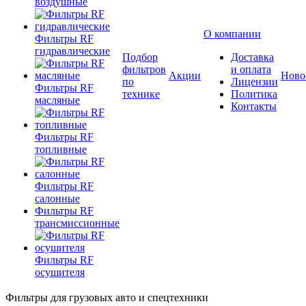
воздушные
О компании
Фильтры RF
гидравлические
Подбор
Доставка
фильтров
и оплата
Акции
Ново
по
Лицензии
Фильтры RF
технике
Политика
масляные
Контакты
Фильтры RF
топливные
Фильтры RF
салонные
Фильтры RF
трансмиссионные
Фильтры RF
осушителя
Фильтры для грузовых авто и спецтехники