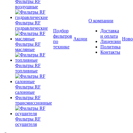
Фильтры RF
воздушные
О компании
Фильтры RF
гидравлические
Подбор
Доставка
фильтров
и оплата
Акции
Ново
по
Лицензии
Фильтры RF
технике
Политика
масляные
Контакты
Фильтры RF
топливные
Фильтры RF
салонные
Фильтры RF
трансмиссионные
Фильтры RF
осушителя