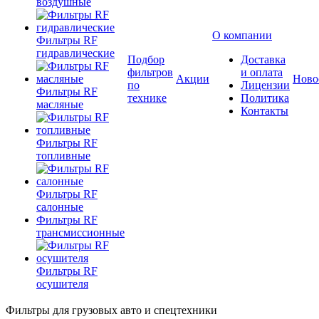
воздушные
О компании
Фильтры RF
гидравлические
Подбор
Доставка
фильтров
и оплата
Акции
Ново
по
Лицензии
Фильтры RF
технике
Политика
масляные
Контакты
Фильтры RF
топливные
Фильтры RF
салонные
Фильтры RF
трансмиссионные
Фильтры RF
осушителя
Фильтры для грузовых авто и спецтехники