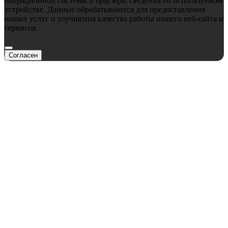
операционной системы и браузера; сведения об используемом
устройстве. Данные обрабатываются для предоставления
наших услуг и улучшения качества работы нашего веб-сайта и
сервисов.
Согласен