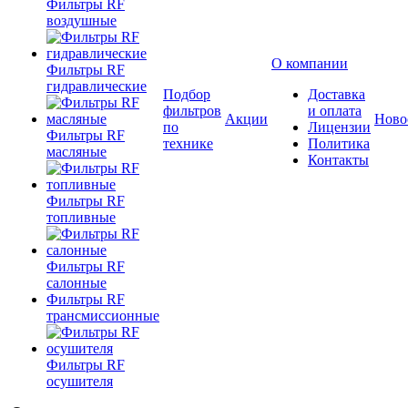
Фильтры RF
воздушные
О компании
Фильтры RF
гидравлические
Подбор
Доставка
фильтров
и оплата
Акции
Ново
по
Лицензии
Фильтры RF
технике
Политика
масляные
Контакты
Фильтры RF
топливные
Фильтры RF
салонные
Фильтры RF
трансмиссионные
Фильтры RF
осушителя