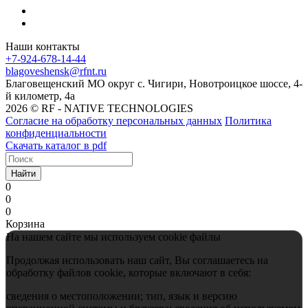
Наши контакты
+7-924-678-14-44‬
blagoveshensk@rfnt.ru
Благовещенский МО округ с. Чигири, Новотроицкое шоссе, 4-
й километр, 4а
2026 © RF - NATIVE TECHNOLOGIES
Согласие на обработку персональных данных
Политика
конфиденциальности
Скачать каталог в pdf
Найти
0
0
0
Корзина
На нашем сайте мы используем cookie файлы
Продолжая использовать наш сайт, Вы соглашаетесь на
обработку файлов cookie, которые включают в себя:
сведения о местоположении; тип, язык и версию