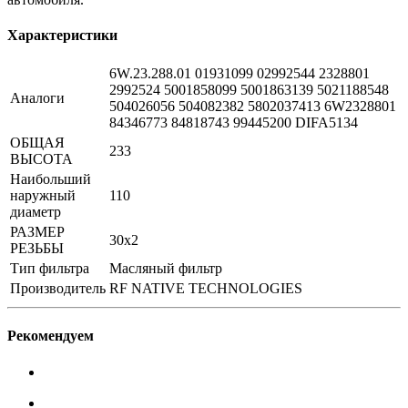
Характеристики
6W.23.288.01 01931099 02992544 2328801
2992524 5001858099 5001863139 5021188548
Аналоги
504026056 504082382 5802037413 6W2328801
84346773 84818743 99445200 DIFA5134
ОБЩАЯ
233
ВЫСОТА
Наибольший
наружный
110
диаметр
РАЗМЕР
30x2
РЕЗЬБЫ
Тип фильтра
Масляный фильтр
Производитель
RF NATIVE TECHNOLOGIES
Рекомендуем